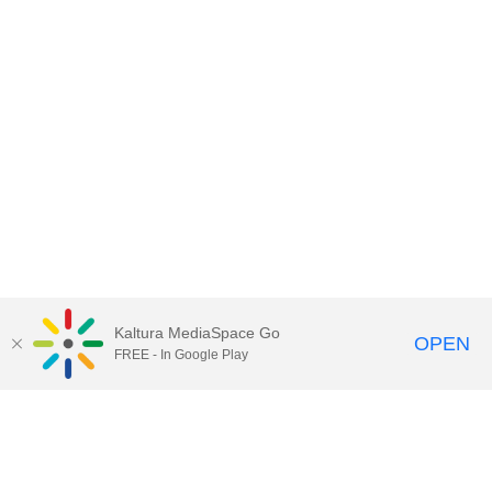
Kaltura MediaSpace Go
OPEN
FREE - In Google Play
Call for Help:
(517) 432-6200
Contact Information
Privacy Statement
Site Accessibility