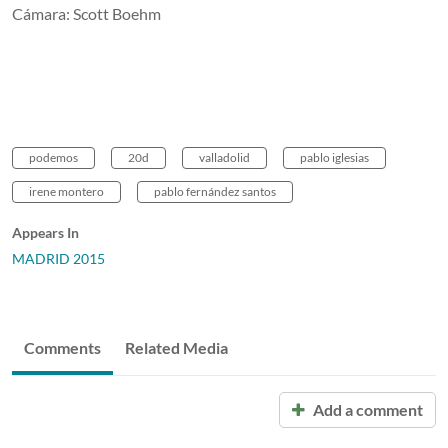
Cámara: Scott Boehm
podemos
20d
valladolid
pablo iglesias
irene montero
pablo fernández santos
Appears In
MADRID 2015
Comments
Related Media
Add a comment